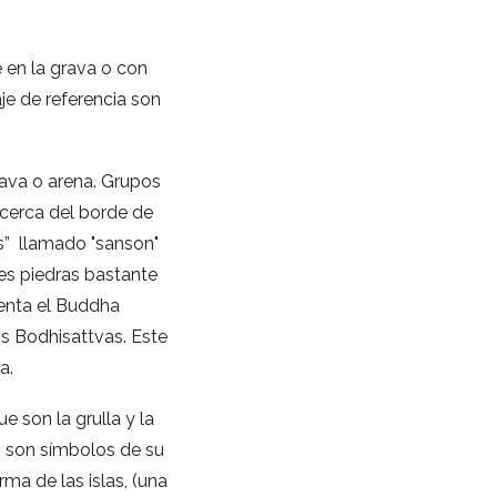
 en la grava o con
je de referencia son
rava o arena. Grupos
 cerca del borde de
as” llamado "sanson"
res piedras bastante
senta el Buddha
s Bodhisattvas. Este
a.
e son la grulla y la
s, son símbolos de su
ma de las islas, (una