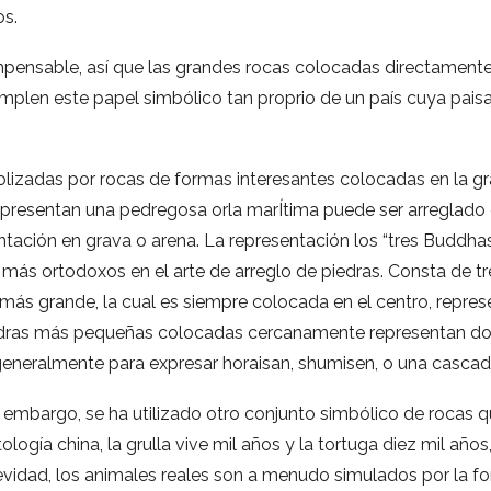
os.
impensable, así que las grandes rocas colocadas directamente
plen este papel simbólico tan proprio de un país cuya paisa
olizadas por rocas de formas interesantes colocadas en la g
representan una pedregosa orla marÍtima puede ser arreglado
ntación en grava o arena. La representación los “tres Buddh
s más ortodoxos en el arte de arreglo de piedras. Consta de t
a más grande, la cual es siempre colocada en el centro, repre
edras más pequeñas colocadas cercanamente representan do
 generalmente para expresar horaisan, shumisen, o una cascad
n embargo, se ha utilizado otro conjunto simbólico de rocas qu
ología china, la grulla vive mil años y la tortuga diez mil año
vidad, los animales reales son a menudo simulados por la for