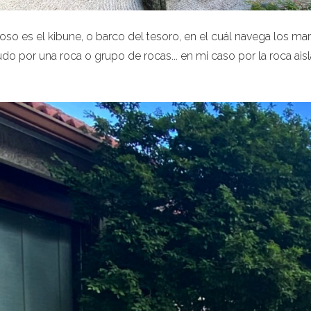
so es el kibune, o barco del tesoro, en el cuál navega los mar
o por una roca o grupo de rocas... en mi caso por la roca ai