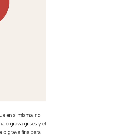
gua en si misma, no
na o grava grises y el
 o grava fina para