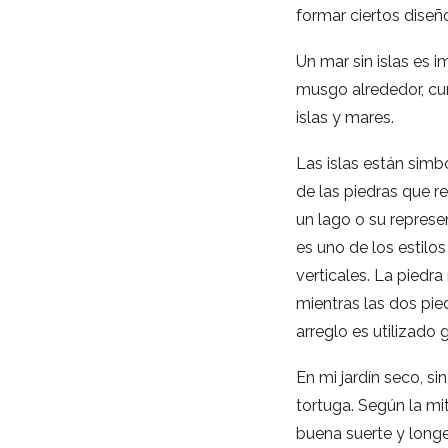
formar ciertos diseñ
Un mar sin islas es 
musgo alrededor, cum
islas y mares.
Las islas están simb
de las piedras que 
un lago o su represe
es uno de los estilo
verticales. La piedr
mientras las dos pi
arreglo es utilizado
En mi jardín seco, si
tortuga. Según la mit
buena suerte y longe